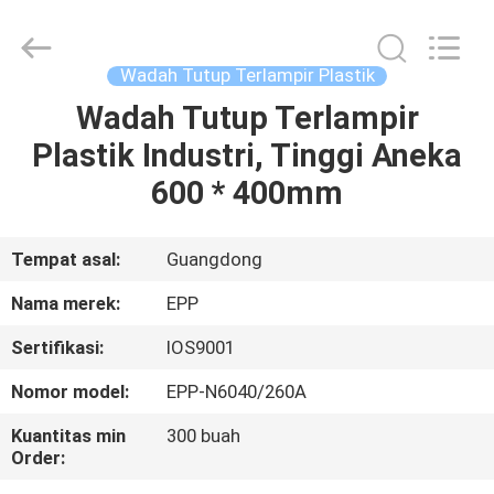
supplier.
Copyright
©
2017
-
Wadah Tutup Terlampir Plastik
2025
E-
Pack
Wadah Tutup Terlampir
RUMAH
Plastic
Material
Plastik Industri, Tinggi Aneka
Handing
Co.,Ltd..
All
PRODUK
600 * 400mm
Rights
Reserved.
Developed
by
ECER
TENTANG
Tempat asal:
Guangdong
KITA
Nama merek:
EPP
Sertifikasi:
IOS9001
TUR
Nomor model:
EPP-N6040/260A
PABRIK
Kuantitas min
300 buah
Order:
KONTROL