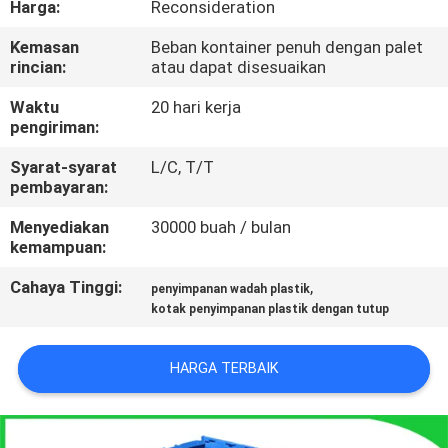
Harga:
Reconsideration
KUALITAS
Kemasan
Beban kontainer penuh dengan palet
rincian:
atau dapat disesuaikan
HUBUNGI
KAMI
Waktu
20 hari kerja
pengiriman:
Syarat-syarat
L/C, T/T
MINTA
pembayaran:
PENAWARAN
Menyediakan
30000 buah / bulan
HARGA
kemampuan:
Cahaya Tinggi:
,
penyimpanan wadah plastik
SITEMAP
kotak penyimpanan plastik dengan tutup
PRIVACY
HARGA TERBAIK
POLICY