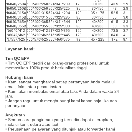
N6040/260A
600*400*260
524*341*239
120
30/150
43.5
2.9
N6050/260B
600*400*260
505*325*225
85
30/150
43
2.8
N6040/315A
600*400*315
524*341*294
120
35 / 175
52.5
3.1
N6040/315B
600*400*315
505*325*285
85
30/150
55
3.0
N6040/365A
600*400*365
524*341*344
120
40/200
61.5
3.3
N6040/365B
600*400*355
505*325*330
85
40/200
60
3.3
N6040/412
600*400*412
517*334*395
120
40/200
73.5
3.7
N6042/462
600*420*462
515*352*445
120
40/200
84.6
4.1
N7557/625
750*570*625
550*460*575
93
45 / 225
172
8.1
Layanan kami:
Tim QC EPP
• Tim QC EPP terdiri dari orang-orang profesional untuk
memastikan 100% produk berkualitas tinggi.
Hubungi kami
• Kami sangat menghargai setiap pertanyaan Anda melalui
email, faks, atau pesan instan.
• Kami akan membalas email atau faks Anda dalam waktu 24
jam.
• Jangan ragu untuk menghubungi kami kapan saja jika ada
pertanyaan.
Angkutan
• Semua cara pengiriman yang tersedia dapat diterapkan,
melalui kurir, udara atau laut.
• Perusahaan pelayaran yang ditunjuk atau forwarder kami