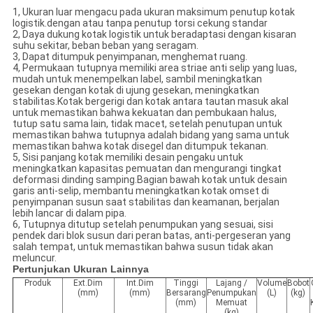
1, Ukuran luar mengacu pada ukuran maksimum penutup kotak
logistik.dengan atau tanpa penutup torsi cekung standar
2, Daya dukung kotak logistik untuk beradaptasi dengan kisaran
suhu sekitar, beban beban yang seragam.
3, Dapat ditumpuk penyimpanan, menghemat ruang.
4, Permukaan tutupnya memiliki area striae anti selip yang luas,
mudah untuk menempelkan label, sambil meningkatkan
gesekan dengan kotak di ujung gesekan, meningkatkan
stabilitas.Kotak bergerigi dan kotak antara tautan masuk akal
untuk memastikan bahwa kekuatan dan pembukaan halus,
tutup satu sama lain, tidak macet, setelah penutupan untuk
memastikan bahwa tutupnya adalah bidang yang sama untuk
memastikan bahwa kotak disegel dan ditumpuk tekanan.
5, Sisi panjang kotak memiliki desain pengaku untuk
meningkatkan kapasitas pemuatan dan mengurangi tingkat
deformasi dinding samping.Bagian bawah kotak untuk desain
garis anti-selip, membantu meningkatkan kotak omset di
penyimpanan susun saat stabilitas dan keamanan, berjalan
lebih lancar di dalam pipa.
6, Tutupnya ditutup setelah penumpukan yang sesuai, sisi
pendek dari blok susun dari peran batas, anti-pergeseran yang
salah tempat, untuk memastikan bahwa susun tidak akan
meluncur.
Pertunjukan Ukuran Lainnya
Produk
Ext.Dim
Int.Dim
Tinggi
Lajang /
Volume
Bobot
(mm)
(mm)
Bersarang
Penumpukan
(L)
(kg)
(mm)
Memuat
(kg)