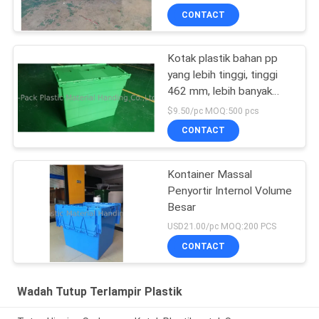
CONTACT
Kotak plastik bahan pp
yang lebih tinggi, tinggi
462 mm, lebih banyak
warna yang disesuaikan
$9.50/pc MOQ:500 pcs
CONTACT
Kontainer Massal
Penyortir Internol Volume
Besar
USD21.00/pc MOQ:200 PCS
CONTACT
Wadah Tutup Terlampir Plastik