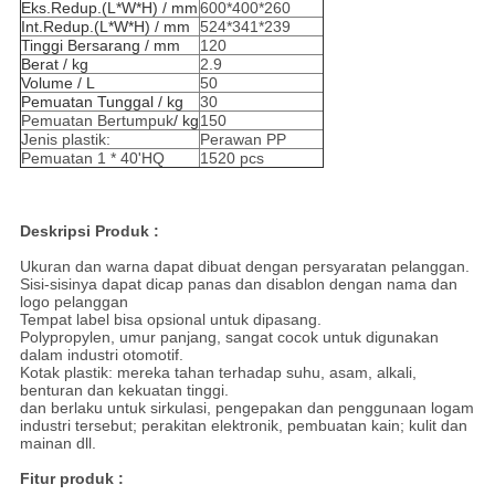
Eks.Redup.(L*W*H) / mm
600*400*260
Int.Redup.(L*W*H) / mm
524*341*239
Tinggi Bersarang / mm
120
Berat / kg
2.9
Volume / L
50
Pemuatan Tunggal / kg
30
Pemuatan Bertumpuk
/ kg
150
Jenis plastik:
Perawan PP
Pemuatan 1 * 40'HQ
1520 pcs
Deskripsi Produk :
Ukuran dan warna dapat dibuat dengan persyaratan pelanggan.
Sisi-sisinya dapat dicap panas dan disablon dengan nama dan
logo pelanggan
Tempat label bisa opsional untuk dipasang.
Polypropylen, umur panjang, sangat cocok untuk digunakan
dalam industri otomotif.
Kotak plastik: mereka tahan terhadap suhu, asam, alkali,
benturan dan kekuatan tinggi.
dan berlaku untuk sirkulasi, pengepakan dan penggunaan logam
industri tersebut; perakitan elektronik, pembuatan kain; kulit dan
mainan dll.
Fitur produk :