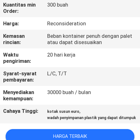
KUALITAS
Kuantitas min
300 buah
Order:
HUBUNGI
Harga:
Reconsideration
KAMI
Kemasan
Beban kontainer penuh dengan palet
rincian:
atau dapat disesuaikan
MINTA
Waktu
20 hari kerja
pengiriman:
PENAWARAN
Syarat-syarat
L/C, T/T
HARGA
pembayaran:
Menyediakan
30000 buah / bulan
SITEMAP
kemampuan:
Cahaya Tinggi:
,
kotak susun euro
PRIVACY
wadah penyimpanan plastik yang dapat ditumpuk
POLICY
HARGA TERBAIK