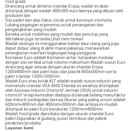
food grade
Dirancang untuk dimensi standar Eropa, wadah ini akan
ditumpuk dengan wadah 400x300 euro lainnya yang dibuat oleh
produsen lain
Sisi padat dan alas halus cocok untuk konveyor otomatis
Lubang pegangan ergonomis untuk penanganan dan
pengangkatan yang mudah
Boneka untuk mobilitas yang mudah dan penutup yang
diletakkan juga tersedia.Lihat item terkait
Wadah ekologis ini menggunakan bahan daur ulang yang juga
dapat didaur ulang di akhir masa pakainya, menawarkan
peningkatan manfaat lingkungan bagi pengguna
Kontainer Euro adalah Kontainer antar-tumpukan modular
dengan sisi vertikal untuk volume maksimum.Wadah susun Euro
dirancang agar sesuai dengan ukuran standar Eropa
1200x800mm dan palet kayu dan plastik 800x600mm serta
palet standar 1200x1000mm.
Wadah Euro atau kotak KLT adalah wadah susun industri yang
memenuhi standar VDA 4500.Standar ini awalnya ditetapkan
oleh Asosiasi Industri Otomotif Jerman (VDA) untuk industri
otomotif tetapi kemudian diadopsi di banyak bidang manufaktur
dan industri perkapalan lainnya.Ukuran yang paling umum adalah
600mm×400mm dan 400mm×300mm dan artinya ini mudah
ditumpuk ke palet Euro berukuran 1200mm×800mm.
Wadah food grade diproduksi dengan ukuran standar Euro-
pallet.Digunakan di gudang, pusat distribusi dan pabrik
perakitan/produksi.
Layanan kami: