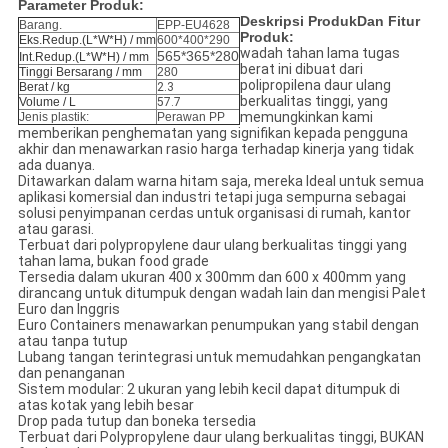
Parameter Produk:
Deskripsi Produk
Dan Fitur
Barang.
EPP-EU4628
Produk:
Eks.Redup.(L*W*H) / mm
600*400*290
wadah tahan lama tugas
565*365*280
Int.Redup.(L*W*H) / mm
berat ini dibuat dari
Tinggi Bersarang / mm
280
polipropilena daur ulang
Berat / kg
2.3
berkualitas tinggi, yang
Volume / L
57.7
memungkinkan kami
Jenis plastik:
Perawan PP
memberikan penghematan yang signifikan kepada pengguna
akhir dan menawarkan rasio harga terhadap kinerja yang tidak
ada duanya.
Ditawarkan dalam warna hitam saja, mereka Ideal untuk semua
aplikasi komersial dan industri tetapi juga sempurna sebagai
solusi penyimpanan cerdas untuk organisasi di rumah, kantor
atau garasi.
Terbuat dari polypropylene daur ulang berkualitas tinggi yang
tahan lama, bukan food grade
Tersedia dalam ukuran 400 x 300mm dan 600 x 400mm yang
dirancang untuk ditumpuk dengan wadah lain dan mengisi Palet
Euro dan Inggris
Euro Containers menawarkan penumpukan yang stabil dengan
atau tanpa tutup
Lubang tangan terintegrasi untuk memudahkan pengangkatan
dan penanganan
Sistem modular: 2 ukuran yang lebih kecil dapat ditumpuk di
atas kotak yang lebih besar
Drop pada tutup dan boneka tersedia
Terbuat dari Polypropylene daur ulang berkualitas tinggi, BUKAN