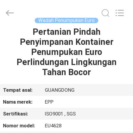
supplier.
Copyright
©
2017
-
Wadah Penumpukan Euro
2025
E-
Pack
Pertanian Pindah
RUMAH
Plastic
Material
Penyimpanan Kontainer
Handing
Co.,Ltd..
All
PRODUK
Penumpukan Euro
Rights
Reserved.
Developed
Perlindungan Lingkungan
by
ECER
TENTANG
Tahan Bocor
KITA
Tempat asal:
GUANGDONG
TUR
Nama merek:
EPP
PABRIK
Sertifikasi:
ISO9001 , SGS
KONTROL
Nomor model:
EU4628