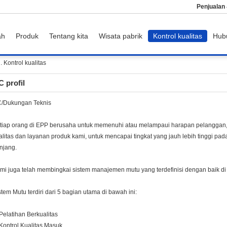
Penjualan
ah
Produk
Tentang kita
Wisata pabrik
Kontrol kualitas
Hub
 Kontrol kualitas
 profil
/Dukungan Teknis
tiap orang di EPP berusaha untuk memenuhi atau melampaui harapan pelanggan, 
alitas dan layanan produk kami, untuk mencapai tingkat yang jauh lebih tinggi p
njang.
mi juga telah membingkai sistem manajemen mutu yang terdefinisi dengan baik di
stem Mutu terdiri dari 5 bagian utama di bawah ini:
 Pelatihan Berkualitas
 Kontrol Kualitas Masuk