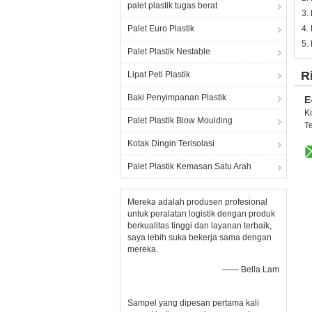
palet plastik tugas berat
3.
Palet Euro Plastik
4.
5.
Palet Plastik Nestable
R
Lipat Peti Plastik
Baki Penyimpanan Plastik
E
K
Palet Plastik Blow Moulding
Te
Kotak Dingin Terisolasi
Palet Plastik Kemasan Satu Arah
Mereka adalah produsen profesional
untuk peralatan logistik dengan produk
berkualitas tinggi dan layanan terbaik,
saya lebih suka bekerja sama dengan
mereka.
—— Bella Lam
Sampel yang dipesan pertama kali